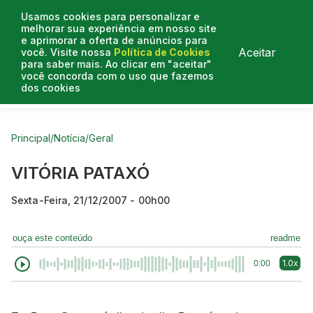
Usamos cookies para personalizar e
melhorar sua experiência em nosso site
e aprimorar a oferta de anúncios para
Aceitar
você. Visite nossa
Política de Cookies
para saber mais. Ao clicar em "aceitar"
você concorda com o uso que fazemos
dos cookies
Curtas do Poder
Artigos
Entrevistas
Podcasts
Principal
/
Notícia
/
Geral
VITÓRIA PATAXÓ
Sexta-Feira, 21/12/2007 - 00h00
ouça este conteúdo
readme
1.0x
0:00