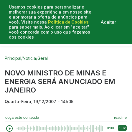
Usamos cookies para personalizar e
melhorar sua experiência em nosso site
e aprimorar a oferta de anúncios para
Aceitar
você. Visite nossa
Política de Cookies
para saber mais. Ao clicar em "aceitar"
você concorda com o uso que fazemos
dos cookies
Curtas do Poder
Artigos
Entrevistas
Podcasts
Principal
/
Notícia
/
Geral
NOVO MINISTRO DE MINAS E
ENERGIA SERÁ ANUNCIADO EM
JANEIRO
Quarta-Feira, 19/12/2007 - 14h05
ouça este conteúdo
readme
1.0x
0:00