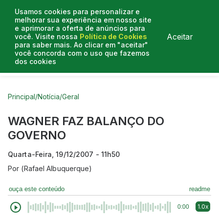
Usamos cookies para personalizar e
melhorar sua experiência em nosso site
e aprimorar a oferta de anúncios para
Aceitar
você. Visite nossa
Política de Cookies
para saber mais. Ao clicar em "aceitar"
você concorda com o uso que fazemos
dos cookies
Curtas do Poder
Artigos
Entrevistas
Podcasts
Principal
/
Notícia
/
Geral
WAGNER FAZ BALANÇO DO
GOVERNO
Quarta-Feira, 19/12/2007 - 11h50
Por
(Rafael Albuquerque)
ouça este conteúdo
readme
1.0x
0:00