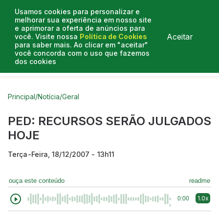
Usamos cookies para personalizar e
melhorar sua experiência em nosso site
e aprimorar a oferta de anúncios para
Aceitar
você. Visite nossa
Política de Cookies
para saber mais. Ao clicar em "aceitar"
você concorda com o uso que fazemos
dos cookies
Curtas do Poder
Artigos
Entrevistas
Podcasts
Principal
/
Notícia
/
Geral
PED: RECURSOS SERÃO JULGADOS
HOJE
Terça-Feira, 18/12/2007 - 13h11
ouça este conteúdo
readme
1.0x
0:00