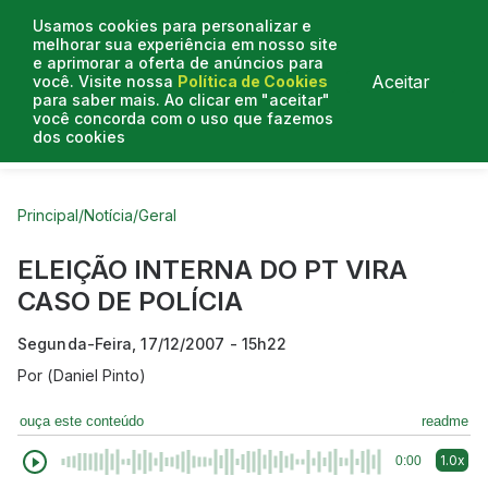
Usamos cookies para personalizar e
melhorar sua experiência em nosso site
e aprimorar a oferta de anúncios para
Aceitar
você. Visite nossa
Política de Cookies
para saber mais. Ao clicar em "aceitar"
você concorda com o uso que fazemos
dos cookies
Curtas do Poder
Artigos
Entrevistas
Podcasts
Principal
/
Notícia
/
Geral
ELEIÇÃO INTERNA DO PT VIRA
CASO DE POLÍCIA
Segunda-Feira, 17/12/2007 - 15h22
Por
(Daniel Pinto)
ouça este conteúdo
readme
1.0x
0:00