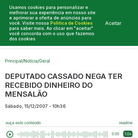
Usamos cookies para personalizar e
melhorar sua experiência em nosso site
e aprimorar a oferta de anúncios para
Aceitar
você. Visite nossa
Política de Cookies
para saber mais. Ao clicar em "aceitar"
você concorda com o uso que fazemos
dos cookies
Curtas do Poder
Artigos
Entrevistas
Podcasts
Principal
/
Notícia
/
Geral
DEPUTADO CASSADO NEGA TER
RECEBIDO DINHEIRO DO
MENSALÃO
Sábado, 15/12/2007 - 10h36
ouça este conteúdo
readme
1.0x
0:00