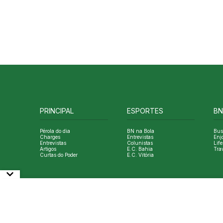
PRINCIPAL
ESPORTES
BN
Pérola do dia
BN na Bola
Bus
Charges
Entrevistas
Enj
Entrevistas
Colunistas
Life
Artigos
E.C. Bahia
Tra
Curtas do Poder
E.C. Vitória
© Copyright Bahia Notícias. All Rights Reserved