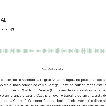
 AL
7 - 17h43
Foto: Carlos Amilton
oncorrida, a Assembléia Legislativa abriu agora há pouco, a exposiç
ão Melo, mais conhecido como Borega. Entre os caricaturados estava
er do governo, Waldenor Pereira (PT), além de vários outros parlame
que é um grande prazer a Casa promover o trabalho de um chargista d
to que a Charge". Waldenor Pereira elogiu o 'belo trabalho' e disse a
na Casa. "Ele foi muito fiel em conseguir reproduzir a imagem de um