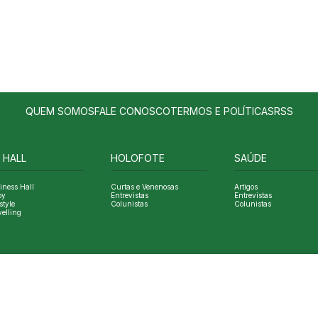
QUEM SOMOS
FALE CONOSCO
TERMOS E POLÍTICAS
RSS
 HALL
HOLOFOTE
SAÚDE
iness Hall
Curtas e Venenosas
Artigos
oy
Entrevistas
Entrevistas
style
Colunistas
Colunistas
velling