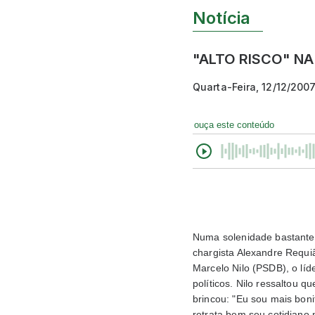
Notícia
"ALTO RISCO" NA
Quarta-Feira, 12/12/200
ouça este conteúdo
Numa solenidade bastante c
chargista Alexandre Requi
Marcelo Nilo (PSDB), o líd
políticos. Nilo ressaltou 
brincou: "Eu sou mais boni
retrata bem seu cotidiano 