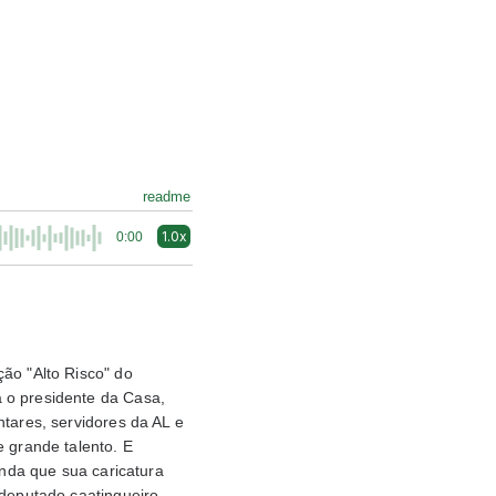
readme
1.0x
0:00
ão "Alto Risco" do
 o presidente da Casa,
ntares, servidores da AL e
e grande talento. E
inda que sua caricatura
 deputado caatingueiro,