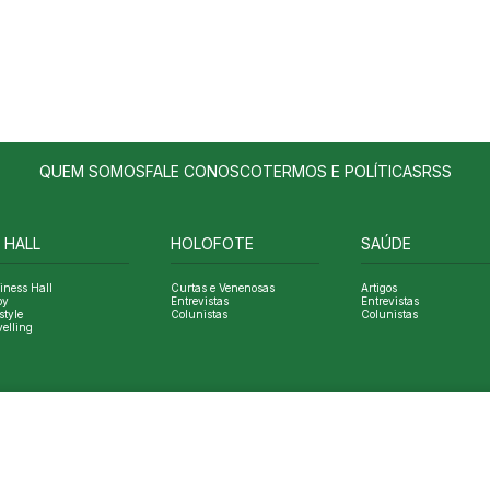
QUEM SOMOS
FALE CONOSCO
TERMOS E POLÍTICAS
RSS
 HALL
HOLOFOTE
SAÚDE
iness Hall
Curtas e Venenosas
Artigos
oy
Entrevistas
Entrevistas
style
Colunistas
Colunistas
velling