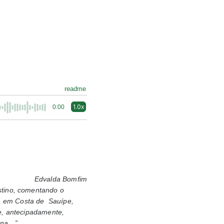
readme
1.0x
0:00
Edvalda Bomfim
estino, comentando o
s, em Costa de Sauípe,
 e, antecipadamente,
iona…”