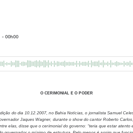
7 - 00h00
O CERIMONIAL E O PODER
dição do dia 10.12.2007, no Bahia Notícias, o jornalista Samuel Cel
governador Jaques Wagner, durante o show do cantor Roberto Carlo
tre elas, disse que o cerimonial do governo: “teria que estar atento
 do governador o mínimo de estrutura. Pelo menos é assim que func