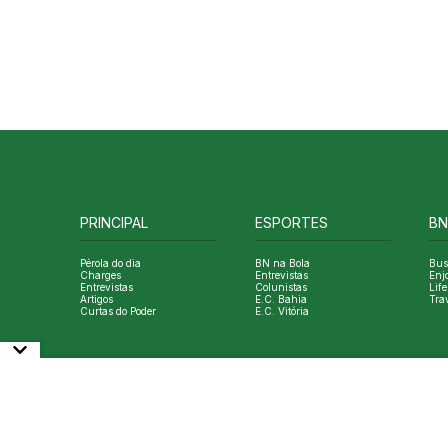
PRINCIPAL
ESPORTES
BN
Pérola do dia
BN na Bola
Bus
Charges
Entrevistas
Enj
Entrevistas
Colunistas
Life
Artigos
E.C. Bahia
Tra
Curtas do Poder
E.C. Vitória
© Copyright Bahia Notícias. All Rights Reserved