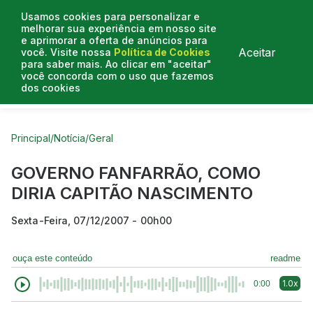
Usamos cookies para personalizar e
melhorar sua experiência em nosso site
e aprimorar a oferta de anúncios para
Aceitar
você. Visite nossa
Política de Cookies
para saber mais. Ao clicar em "aceitar"
você concorda com o uso que fazemos
dos cookies
Curtas do Poder
Artigos
Entrevistas
Podcasts
Principal
/
Notícia
/
Geral
GOVERNO FANFARRÃO, COMO
DIRIA CAPITÃO NASCIMENTO
Sexta-Feira, 07/12/2007 - 00h00
ouça este conteúdo
readme
1.0x
0:00