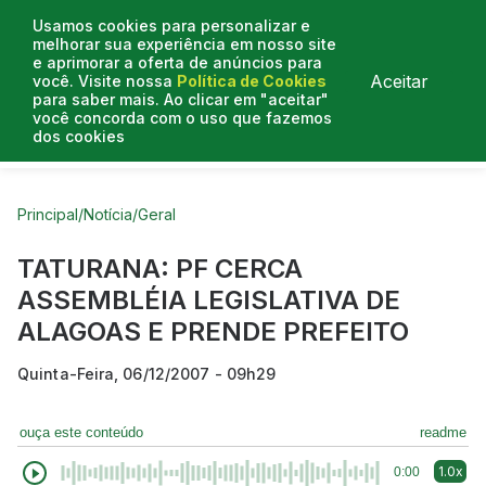
Usamos cookies para personalizar e
melhorar sua experiência em nosso site
e aprimorar a oferta de anúncios para
Aceitar
você. Visite nossa
Política de Cookies
para saber mais. Ao clicar em "aceitar"
você concorda com o uso que fazemos
dos cookies
Curtas do Poder
Artigos
Entrevistas
Podcasts
Principal
/
Notícia
/
Geral
TATURANA: PF CERCA
ASSEMBLÉIA LEGISLATIVA DE
ALAGOAS E PRENDE PREFEITO
Quinta-Feira, 06/12/2007 - 09h29
ouça este conteúdo
readme
1.0x
0:00