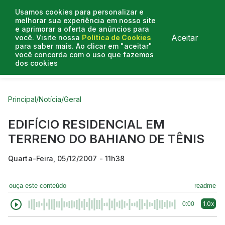
Usamos cookies para personalizar e
melhorar sua experiência em nosso site
e aprimorar a oferta de anúncios para
Aceitar
você. Visite nossa
Política de Cookies
para saber mais. Ao clicar em "aceitar"
você concorda com o uso que fazemos
dos cookies
Curtas do Poder
Artigos
Entrevistas
Podcasts
Principal
/
Notícia
/
Geral
EDIFÍCIO RESIDENCIAL EM
TERRENO DO BAHIANO DE TÊNIS
Quarta-Feira, 05/12/2007 - 11h38
ouça este conteúdo
readme
1.0x
0:00