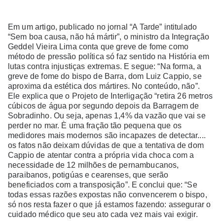
Em um artigo, publicado no jornal “A Tarde” intitulado
“Sem boa causa, não há mártir”, o ministro da Integração
Geddel Vieira Lima conta que greve de fome como
método de pressão política só faz sentido na História em
lutas contra injustiças extremas. E segue: “Na forma, a
greve de fome do bispo de Barra, dom Luiz Cappio, se
aproxima da estética dos mártires. No conteúdo, não”.
Ele explica que o Projeto de Interligação “retira 26 metros
cúbicos de água por segundo depois da Barragem de
Sobradinho. Ou seja, apenas 1,4% da vazão que vai se
perder no mar. È uma fração tão pequena que os
medidores mais modernos são incapazes de detectar....
os fatos não deixam dúvidas de que a tentativa de dom
Cappio de atentar contra a própria vida choca com a
necessidade de 12 milhões de pernambucanos,
paraibanos, potigúas e cearenses, que serão
beneficiados com a transposição”. E conclui que: “Se
todas essas razões expostas não convencerem o bispo,
só nos resta fazer o que já estamos fazendo: assegurar o
cuidado médico que seu ato cada vez mais vai exigir.