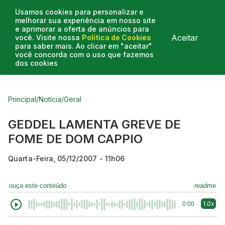
Usamos cookies para personalizar e
melhorar sua experiência em nosso site
e aprimorar a oferta de anúncios para
Aceitar
você. Visite nossa
Política de Cookies
para saber mais. Ao clicar em "aceitar"
você concorda com o uso que fazemos
dos cookies
Curtas do Poder
Artigos
Entrevistas
Podcasts
Principal
/
Notícia
/
Geral
GEDDEL LAMENTA GREVE DE
FOME DE DOM CAPPIO
Quarta-Feira, 05/12/2007 - 11h06
ouça este conteúdo
readme
1.0x
0:00