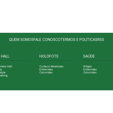
QUEM SOMOS
FALE CONOSCO
TERMOS E POLÍTICAS
RSS
 HALL
HOLOFOTE
SAÚDE
iness Hall
Curtas e Venenosas
Artigos
oy
Entrevistas
Entrevistas
style
Colunistas
Colunistas
velling