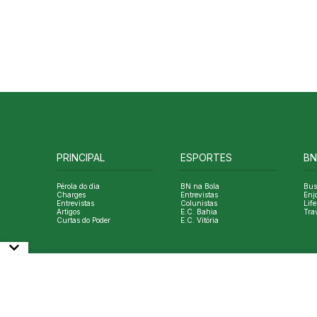
PRINCIPAL
ESPORTES
BN
Pérola do dia
BN na Bola
Bus
Charges
Entrevistas
Enj
Entrevistas
Colunistas
Life
Artigos
E.C. Bahia
Tra
Curtas do Poder
E.C. Vitória
© Copyright Bahia Notícias. All Rights Reserved