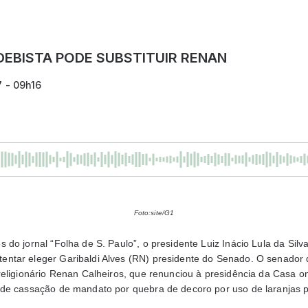
EBISTA PODE SUBSTITUIR RENAN
7 - 09h16
Foto:site/G1
do jornal “Folha de S. Paulo”, o presidente Luiz Inácio Lula da Silv
ntar eleger Garibaldi Alves (RN) presidente do Senado. O senado
religionário Renan Calheiros, que renunciou à presidência da Casa o
de cassação de mandato por quebra de decoro por uso de laranjas 