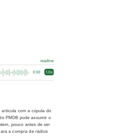
readme
1.0x
0:00
a articula com a cúpula do
r do PMDB pode assumir o
ntem, pouco antes de ser
para a compra de rádios