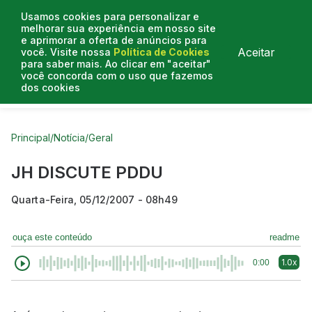
Usamos cookies para personalizar e
melhorar sua experiência em nosso site
e aprimorar a oferta de anúncios para
Aceitar
você. Visite nossa
Política de Cookies
para saber mais. Ao clicar em "aceitar"
você concorda com o uso que fazemos
dos cookies
Curtas do Poder
Artigos
Entrevistas
Podcasts
Principal
/
Notícia
/
Geral
JH DISCUTE PDDU
Quarta-Feira, 05/12/2007 - 08h49
ouça este conteúdo
readme
1.0x
0:00