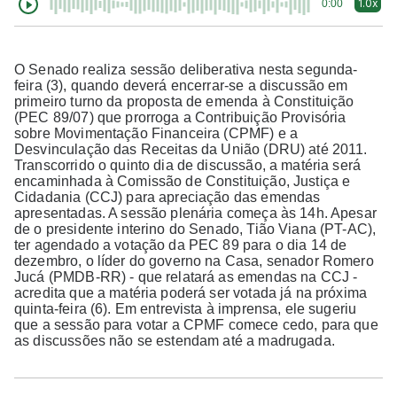
1.0x
0:00
O Senado realiza sessão deliberativa nesta segunda-
feira (3), quando deverá encerrar-se a discussão em
primeiro turno da proposta de emenda à Constituição
(PEC 89/07) que prorroga a Contribuição Provisória
sobre Movimentação Financeira (CPMF) e a
Desvinculação das Receitas da União (DRU) até 2011.
Transcorrido o quinto dia de discussão, a matéria será
encaminhada à Comissão de Constituição, Justiça e
Cidadania (CCJ) para apreciação das emendas
apresentadas. A sessão plenária começa às 14h. Apesar
de o presidente interino do Senado, Tião Viana (PT-AC),
ter agendado a votação da PEC 89 para o dia 14 de
dezembro, o líder do governo na Casa, senador Romero
Jucá (PMDB-RR) - que relatará as emendas na CCJ -
acredita que a matéria poderá ser votada já na próxima
quinta-feira (6). Em entrevista à imprensa, ele sugeriu
que a sessão para votar a CPMF comece cedo, para que
as discussões não se estendam até a madrugada.