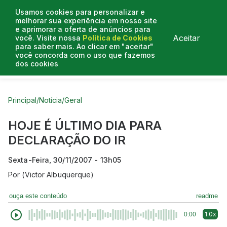
Usamos cookies para personalizar e
melhorar sua experiência em nosso site
e aprimorar a oferta de anúncios para
Aceitar
você. Visite nossa
Política de Cookies
para saber mais. Ao clicar em "aceitar"
você concorda com o uso que fazemos
dos cookies
Curtas do Poder
Artigos
Entrevistas
Podcasts
Principal
/
Notícia
/
Geral
HOJE É ÚLTIMO DIA PARA
DECLARAÇÃO DO IR
Sexta-Feira, 30/11/2007 - 13h05
Por
(Victor Albuquerque)
ouça este conteúdo
readme
1.0x
0:00