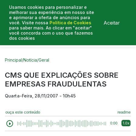
Usamos cookies para personalizar e
melhorar sua experiência em nosso site
e aprimorar a oferta de anúncios para
Aceitar
você. Visite nossa
Política de Cookies
para saber mais. Ao clicar em "aceitar"
você concorda com o uso que fazemos
dos cookies
Curtas do Poder
Artigos
Entrevistas
Podcasts
Principal
/
Notícia
/
Geral
CMS QUE EXPLICAÇÕES SOBRE
EMPRESAS FRAUDULENTAS
Quarta-Feira, 28/11/2007 - 10h45
ouça este conteúdo
readme
1.0x
0:00