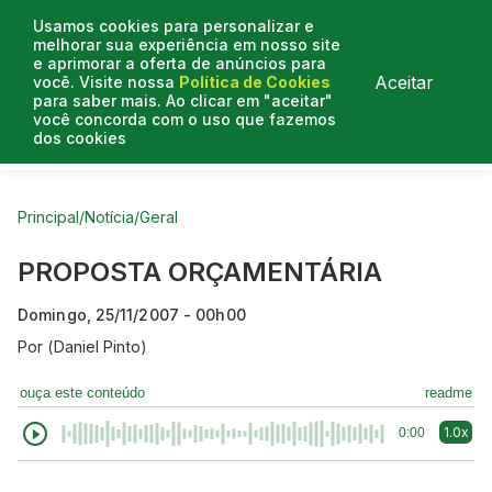
Usamos cookies para personalizar e
melhorar sua experiência em nosso site
e aprimorar a oferta de anúncios para
Aceitar
você. Visite nossa
Política de Cookies
para saber mais. Ao clicar em "aceitar"
você concorda com o uso que fazemos
dos cookies
Curtas do Poder
Artigos
Entrevistas
Podcasts
Principal
/
Notícia
/
Geral
PROPOSTA ORÇAMENTÁRIA
Domingo, 25/11/2007 - 00h00
Por
(Daniel Pinto)
ouça este conteúdo
readme
1.0x
0:00