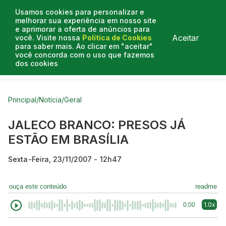
Usamos cookies para personalizar e
melhorar sua experiência em nosso site
e aprimorar a oferta de anúncios para
Aceitar
você. Visite nossa
Política de Cookies
para saber mais. Ao clicar em "aceitar"
você concorda com o uso que fazemos
dos cookies
Curtas do Poder
Artigos
Entrevistas
Podcasts
Principal
/
Notícia
/
Geral
JALECO BRANCO: PRESOS JÁ
ESTÃO EM BRASÍLIA
Sexta-Feira, 23/11/2007 - 12h47
ouça este conteúdo
readme
1.0x
0:00