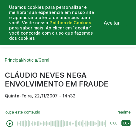
Usamos cookies para personalizar e
melhorar sua experiência em nosso site
e aprimorar a oferta de anúncios para
Aceitar
você. Visite nossa
Política de Cookies
para saber mais. Ao clicar em "aceitar"
você concorda com o uso que fazemos
dos cookies
Curtas do Poder
Artigos
Entrevistas
Podcasts
Principal
/
Notícia
/
Geral
CLÁUDIO NEVES NEGA
ENVOLVIMENTO EM FRAUDE
Quinta-Feira, 22/11/2007 - 14h32
ouça este conteúdo
readme
1.0x
0:00