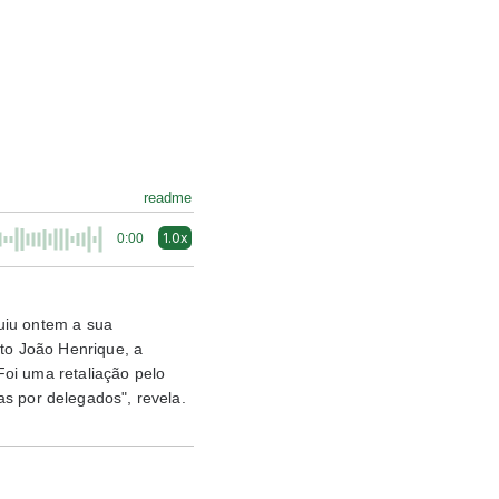
readme
1.0x
0:00
buiu ontem a sua
ito João Henrique, a
"Foi uma retaliação pelo
s por delegados", revela.