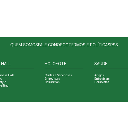
QUEM SOMOS
FALE CONOSCO
TERMOS E POLÍTICAS
RSS
 HALL
HOLOFOTE
SAÚDE
iness Hall
Curtas e Venenosas
Artigos
oy
Entrevistas
Entrevistas
style
Colunistas
Colunistas
velling