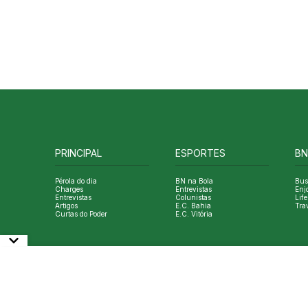
PRINCIPAL
ESPORTES
BN
Pérola do dia
BN na Bola
Bus
Charges
Entrevistas
Enj
Entrevistas
Colunistas
Life
Artigos
E.C. Bahia
Tra
Curtas do Poder
E.C. Vitória
© Copyright Bahia Notícias. All Rights Reserved