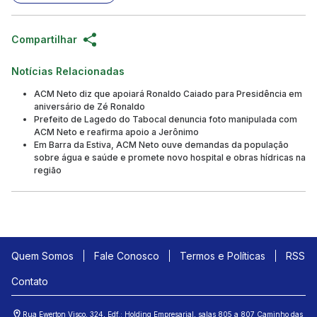
Compartilhar
Notícias Relacionadas
ACM Neto diz que apoiará Ronaldo Caiado para Presidência em
aniversário de Zé Ronaldo
Prefeito de Lagedo do Tabocal denuncia foto manipulada com
ACM Neto e reafirma apoio a Jerônimo
Em Barra da Estiva, ACM Neto ouve demandas da população
sobre água e saúde e promete novo hospital e obras hídricas na
região
Quem Somos
Fale Conosco
Termos e Políticas
RSS
Contato
Rua Ewerton Visco, 324, Edf.: Holding Empresarial, salas 805 a 807 Caminho das