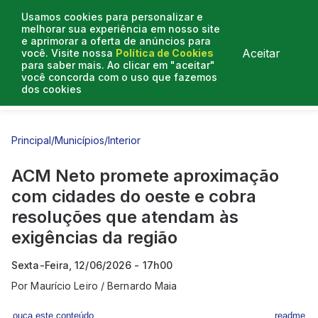
Usamos cookies para personalizar e
melhorar sua experiência em nosso site
e aprimorar a oferta de anúncios para
Aceitar
você. Visite nossa
Política de Cookies
para saber mais. Ao clicar em "aceitar"
você concorda com o uso que fazemos
dos cookies
Entrevistas
Artigos
Principal
/
Municípios
/
Interior
ACM Neto promete aproximação
com cidades do oeste e cobra
resoluções que atendam às
exigências da região
Sexta-Feira, 12/06/2026 - 17h00
Por
Maurício Leiro / Bernardo Maia
ouça este conteúdo
readme