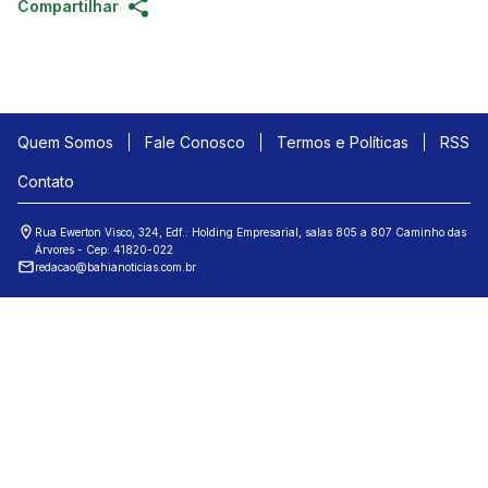
Compartilhar
Quem Somos
Fale Conosco
Termos e Políticas
RSS
Contato
Rua Ewerton Visco, 324, Edf.: Holding Empresarial, salas 805 a 807 Caminho das
Árvores - Cep: 41820-022
redacao@bahianoticias.com.br