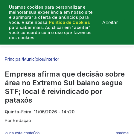
Usamos cookies para personalizar e
melhorar sua experiência em nosso site
e aprimorar a oferta de anúncios para
Aceitar
você. Visite nossa
Política de Cookies
para saber mais. Ao clicar em "aceitar"
você concorda com o uso que fazemos
dos cookies
Entrevistas
Artigos
Principal
/
Municípios
/
Interior
Empresa afirma que decisão sobre
área no Extremo Sul baiano segue
STF; local é reivindicado por
pataxós
Quinta-Feira, 11/06/2026 - 14h20
Por
Redação
ouça este conteúdo
readme