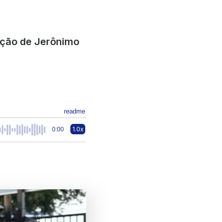
eição de Jerônimo
readme
1.0x
0:00