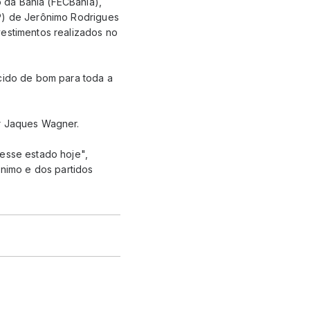
 da Bahia (FECBahia),
GP) de Jerônimo Rodrigues
vestimentos realizados no
ecido de bom para toda a
or Jaques Wagner.
 esse estado hoje",
ônimo e dos partidos