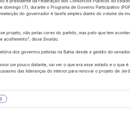
so e presidente da Federação dos Consórcios Públicos do Estado
ste domingo (7), durante o Programa de Governo Participativo (P
 reeleição do governador é tarefa simples diante do volume de in
esse projeto, não pelas cores do partido, mas pelo que tem acont
e acolhimento", disse Sivaldo.
ajetória dos governos petistas na Bahia desde a gestão do senad
visor um pouco distante, vai ver o que era esse estado e o que é
tusiasmo das lideranças do interior para renovar o projeto de Jer
S