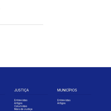
a
JUSTIÇA
MUNICÍPIOS
Entrevistas
Entrevistas
Artigos
Artigos
Colunistas
Mais de Justiça