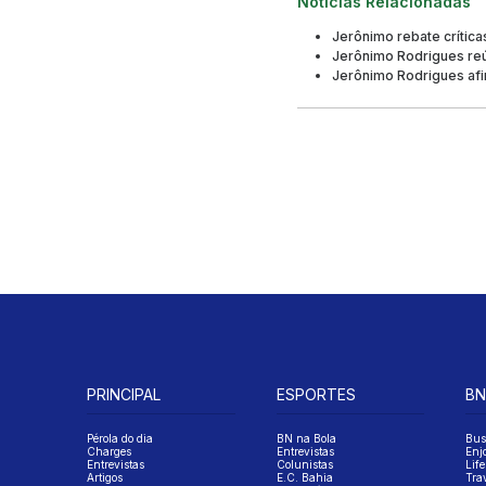
Notícias Relacionadas
Jerônimo rebate crítica
Jerônimo Rodrigues reún
Jerônimo Rodrigues afi
PRINCIPAL
ESPORTES
BN
Pérola do dia
BN na Bola
Bus
Charges
Entrevistas
Enj
Entrevistas
Colunistas
Life
Artigos
E.C. Bahia
Tra