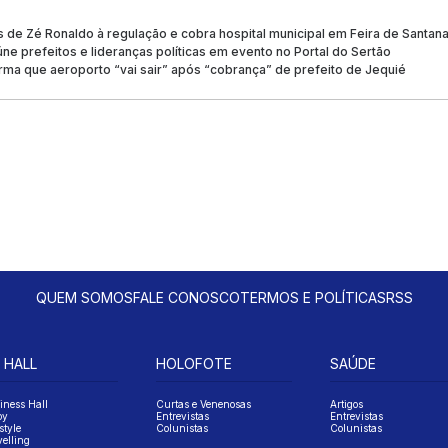
s de Zé Ronaldo à regulação e cobra hospital municipal em Feira de Santan
e prefeitos e lideranças políticas em evento no Portal do Sertão
rma que aeroporto “vai sair” após “cobrança” de prefeito de Jequié
QUEM SOMOS
FALE CONOSCO
TERMOS E POLÍTICAS
RSS
 HALL
HOLOFOTE
SAÚDE
iness Hall
Curtas e Venenosas
Artigos
oy
Entrevistas
Entrevistas
style
Colunistas
Colunistas
velling