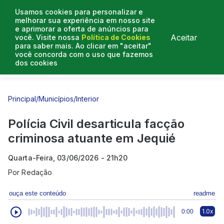
Usamos cookies para personalizar e
melhorar sua experiência em nosso site
e aprimorar a oferta de anúncios para
Aceitar
você. Visite nossa
Política de Cookies
para saber mais. Ao clicar em "aceitar"
você concorda com o uso que fazemos
dos cookies
Entrevistas
Artigos
Principal
/
Municípios
/
Interior
Polícia Civil desarticula facção
criminosa atuante em Jequié
Quarta-Feira, 03/06/2026 - 21h20
Por
Redação
ouça este conteúdo
readme
1.0x
0:00