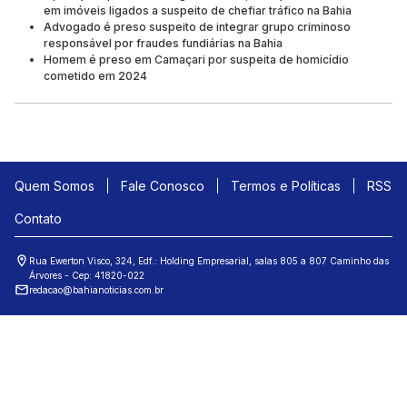
em imóveis ligados a suspeito de chefiar tráfico na Bahia
Advogado é preso suspeito de integrar grupo criminoso
responsável por fraudes fundiárias na Bahia
Homem é preso em Camaçari por suspeita de homicídio
cometido em 2024
Quem Somos
Fale Conosco
Termos e Políticas
RSS
Contato
Rua Ewerton Visco, 324, Edf.: Holding Empresarial, salas 805 a 807 Caminho das
Árvores - Cep: 41820-022
redacao@bahianoticias.com.br