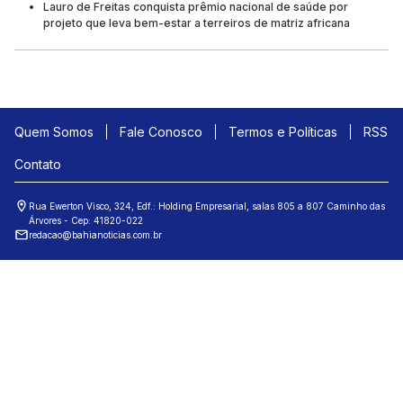
Lauro de Freitas conquista prêmio nacional de saúde por
projeto que leva bem-estar a terreiros de matriz africana
Quem Somos
Fale Conosco
Termos e Políticas
RSS
Contato
Rua Ewerton Visco, 324, Edf.: Holding Empresarial, salas 805 a 807 Caminho das
Árvores - Cep: 41820-022
redacao@bahianoticias.com.br