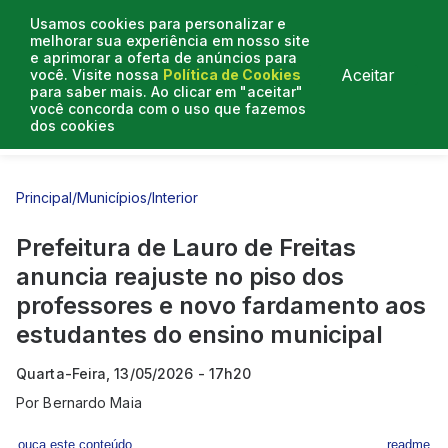
Usamos cookies para personalizar e
melhorar sua experiência em nosso site
e aprimorar a oferta de anúncios para
Aceitar
você. Visite nossa
Política de Cookies
para saber mais. Ao clicar em "aceitar"
você concorda com o uso que fazemos
dos cookies
Entrevistas
Artigos
Principal
/
Municípios
/
Interior
Prefeitura de Lauro de Freitas
anuncia reajuste no piso dos
professores e novo fardamento aos
estudantes do ensino municipal
Quarta-Feira, 13/05/2026 - 17h20
Por
Bernardo Maia
ouça este conteúdo
readme