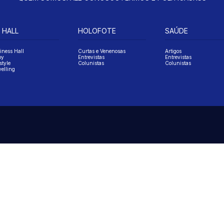
 HALL
HOLOFOTE
SAÚDE
iness Hall
Curtas e Venenosas
Artigos
oy
Entrevistas
Entrevistas
style
Colunistas
Colunistas
velling