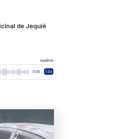
cinal de Jequié
readme
1.0x
0:00