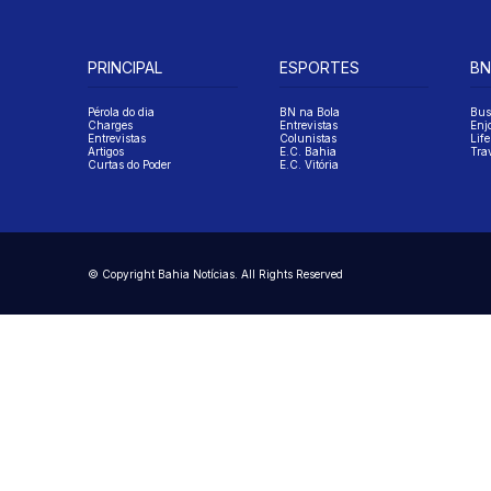
PRINCIPAL
ESPORTES
BN
Pérola do dia
BN na Bola
Bus
Charges
Entrevistas
Enj
Entrevistas
Colunistas
Life
Artigos
E.C. Bahia
Tra
Curtas do Poder
E.C. Vitória
© Copyright Bahia Notícias. All Rights Reserved