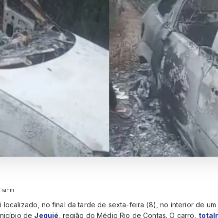
 Frahm
localizado, no final da tarde de sexta-feira (8), no interior de u
unicípio de
Jequié
, região do Médio Rio de Contas. O carro
, tota