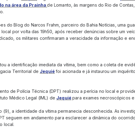
o na área da Prainha
de Lomanto, às margens do Rio de Contas,
o.
s do Blog do Narcos Frahm, parceiro do Bahia Notícias, uma guarni
 local por volta das 19h50, após receber denúncias sobre um veíc
icado, os militares confirmaram a veracidade da informação e en
tou a identificação imediata da vítima, bem como a coleta de evid
gacia Territorial de
Jequié
foi acionada e já instaurou um inquérito
to de Polícia Técnica (DPT) realizou a perícia no local e prov
tituto Médico Legal (IML) de
Jequié
para exames necroscópicos e 
(9), a identidade da vítima permanecia desconhecida. As investig
 DPT seguem em andamento para esclarecer a dinâmica do ocorrid
 local.