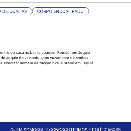
O DE CONTAS
CORPO ENCONTRADO
dentro de casa no bairro Joaquim Romão, em Jequié
ral de Jequié é evacuado após vazamento de amônia
e executar homem de facção rival é preso em Jequié
QUEM SOMOS
FALE CONOSCO
TERMOS E POLÍTICAS
RSS