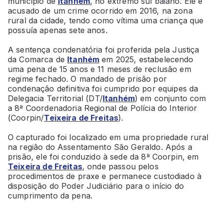
município de
Itanhém
, no extremo sul baiano. Ele é
acusado de um crime ocorrido em 2016, na zona
rural da cidade, tendo como vítima uma criança que
possuía apenas sete anos.
A sentença condenatória foi proferida pela Justiça
da Comarca de
Itanhém
em 2025, estabelecendo
uma pena de 15 anos e 11 meses de reclusão em
regime fechado. O mandado de prisão por
condenação definitiva foi cumprido por equipes da
Delegacia Territorial (DT/
Itanhém
) em conjunto com
a 8ª Coordenadoria Regional de Polícia do Interior
(Coorpin/
Teixeira de Freitas
).
O capturado foi localizado em uma propriedade rural
na região do Assentamento São Geraldo. Após a
prisão, ele foi conduzido à sede da 8ª Coorpin, em
Teixeira de Freitas
, onde passou pelos
procedimentos de praxe e permanece custodiado à
disposição do Poder Judiciário para o início do
cumprimento da pena.