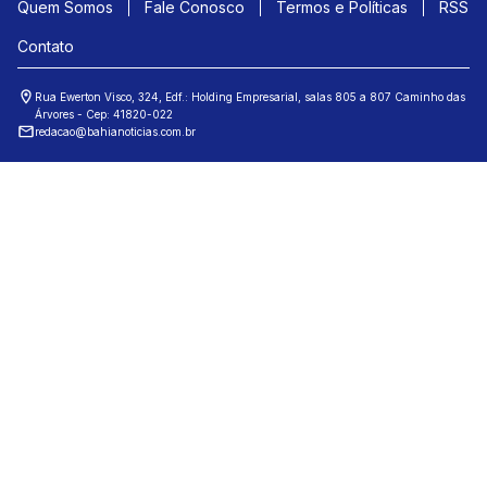
Quem Somos
Fale Conosco
Termos e Políticas
RSS
Contato
Rua Ewerton Visco, 324, Edf.: Holding Empresarial, salas 805 a 807 Caminho das
Árvores - Cep: 41820-022
redacao@bahianoticias.com.br