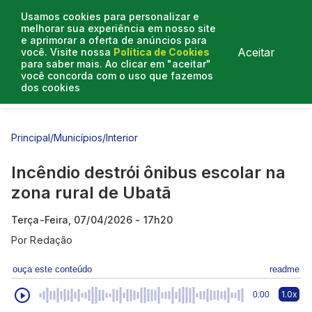
Usamos cookies para personalizar e
melhorar sua experiência em nosso site
e aprimorar a oferta de anúncios para
Aceitar
você. Visite nossa
Política de Cookies
para saber mais. Ao clicar em "aceitar"
você concorda com o uso que fazemos
dos cookies
Entrevistas
Artigos
Principal
/
Municípios
/
Interior
Incêndio destrói ônibus escolar na
zona rural de Ubatã
Terça-Feira, 07/04/2026 - 17h20
Por
Redação
ouça este conteúdo
readme
1.0x
0:00