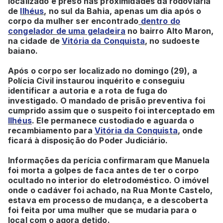
localizado e preso nas proximidades da rodoviária
de
Ilhéus
, no sul da Bahia, apenas um dia após o
corpo da mulher ser encontrado
dentro do
congelador de uma geladeira
no bairro Alto Maron,
na cidade de
Vitória da Conquista
, no sudoeste
baiano.
Após o corpo ser localizado no domingo (29), a
Polícia Civil instaurou inquérito e conseguiu
identificar a autoria e a rota de fuga do
investigado. O mandado de prisão preventiva foi
cumprido assim que o suspeito foi interceptado em
Ilhéus
. Ele permanece custodiado e aguarda o
recambiamento para
Vitória da Conquista
, onde
ficará à disposição do Poder Judiciário.
Informações da perícia confirmaram que Manuela
foi morta a golpes de faca antes de ter o corpo
ocultado no interior do eletrodoméstico. O imóvel
onde o cadáver foi achado, na Rua Monte Castelo,
estava em processo de mudança, e a descoberta
foi feita por uma mulher que se mudaria para o
local com o agora detido.