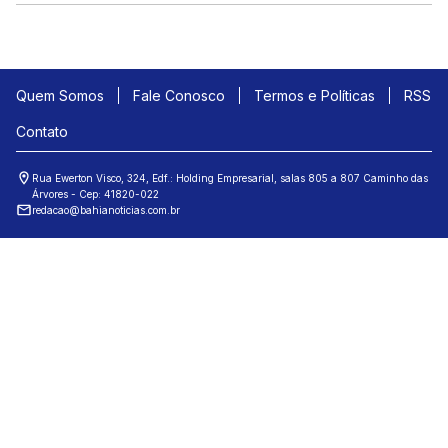
Quem Somos
Fale Conosco
Termos e Políticas
RSS
Contato
Rua Ewerton Visco, 324, Edf.: Holding Empresarial, salas 805 a 807 Caminho das
Árvores - Cep: 41820-022
redacao@bahianoticias.com.br