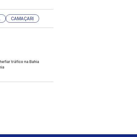
A
CAMAÇARI
fiar tráfico na Bahia
hia