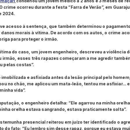
maçari
condenou um jovem médico a 2 anos e 3 meses de rec
 O crime ocorreu durante a festa “Farra de Verão”, em Guaraju
e 2024.
eve acesso à sentença, que também determinou o pagamento
 danos morais à vítima. De acordo com os autos, o crime ac
briga para proteger o irmão.
ítima do caso, um jovem engenheiro, descreveu a violência d
u irmão, esses três rapazes começaram a me agredir também.
 pelas costas”.
do imobilizada e asfixiada antes da lesão principal pelo home
ou no chão, me aplicou um mata-leão, tentou me asfixiar... e
 minha vida”.
utação, o engenheiro detalha: “Ele agarrou na minha orelha
minha orelha estava sangrando, estava praticamente solta”.
stemunha presencial reiterou em juízo ter identificado o agr
 do fato: “Eu lembro sim desse rapaz, porque eu estava muit