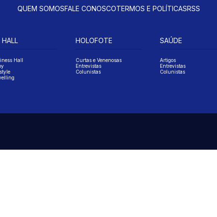
QUEM SOMOS
FALE CONOSCO
TERMOS E POLÍTICAS
RSS
 HALL
HOLOFOTE
SAÚDE
iness Hall
Curtas e Venenosas
Artigos
oy
Entrevistas
Entrevistas
style
Colunistas
Colunistas
velling