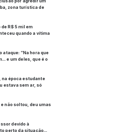
lusão por agredir um
ba, zona turística de
 de R$ 5 mil em
onteceu quando a vítima
o ataque: “Na hora que
.. e um deles, que é o
m, na época estudante
u estava sem ar, só
 e não soltou, deu umas
essor devido à
o perto da situação...