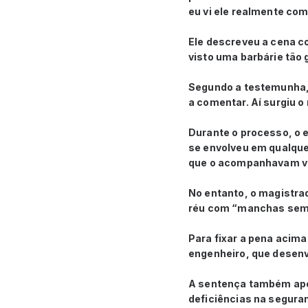
eu vi ele realmente co
Ele descreveu a cena c
visto uma barbárie tão 
Segundo a testemunha,
a comentar. Aí surgiu o
Durante o processo, o 
se envolveu em qualque
que o acompanhavam v
No entanto, o magistra
réu com “manchas seme
Para fixar a pena acima
engenheiro, que desenv
A sentença também apon
deficiências na segura