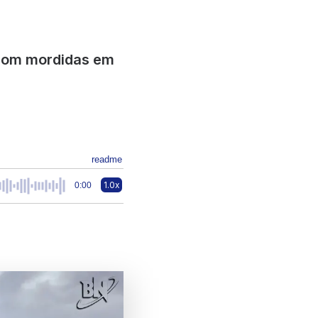
 com mordidas em
readme
1.0x
0:00