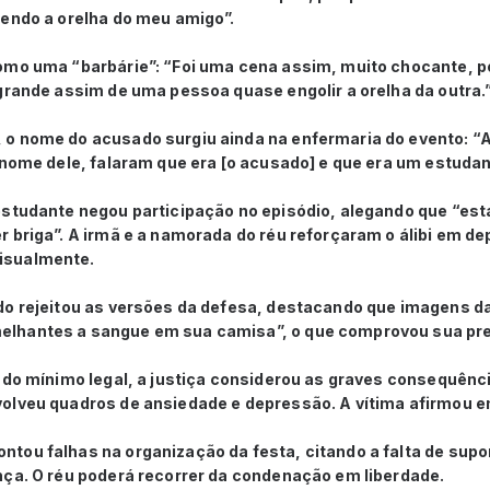
mendo a orelha do meu amigo”.
omo uma “barbárie”: “Foi uma cena assim, muito chocante, p
grande assim de uma pessoa quase engolir a orelha da outra.
 o nome do acusado surgiu ainda na enfermaria do evento:
 nome dele, falaram que era [o acusado] e que era um estudan
estudante negou participação no episódio, alegando que “est
r briga”. A irmã e a namorada do réu reforçaram o álibi em 
isualmente.
do rejeitou as versões da defesa, destacando que imagens d
lhantes a sangue em sua camisa”, o que comprovou sua pre
 do mínimo legal, a justiça considerou as graves consequênc
olveu quadros de ansiedade e depressão. A vítima afirmou em
tou falhas na organização da festa, citando a falta de sup
nça. O réu poderá recorrer da condenação em liberdade.