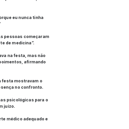
orque eu nunca tinha
”
 “As pessoas começaram
te de medicina”.
ava na festa, mas não
depoimentos, afirmando
a festa mostravam o
sença no confronto.
ias psicológicas para o
 juízo.
orte médico adequado e