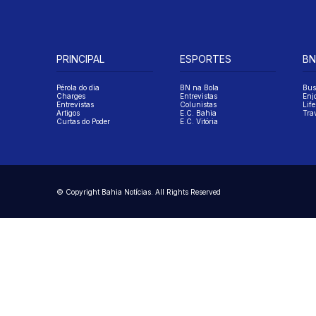
PRINCIPAL
ESPORTES
BN
Pérola do dia
BN na Bola
Bus
Charges
Entrevistas
Enj
Entrevistas
Colunistas
Life
Artigos
E.C. Bahia
Tra
Curtas do Poder
E.C. Vitória
© Copyright Bahia Notícias. All Rights Reserved