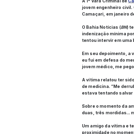
A 1ª Vara Criminal de
Ca
jovem engenheiro civil.
Camaçari, em janeiro d
O Bahia Notícias (
BN
) t
indenização mínima por
tentou intervir em uma 
Em seu depoimento, a v
eu fui em defesa do me
jovem médico, me pegou
A vítima relatou ter si
de medicina. “Me derrub
estava tentando salvar
Sobre o momento da amp
duas, três mordidas... 
Um amigo da vítima e te
proximidade no momento