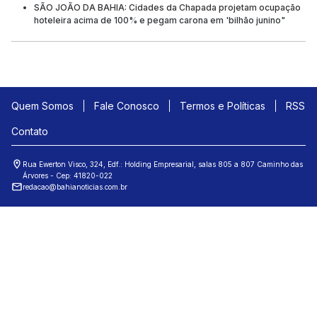
SÃO JOÃO DA BAHIA: Cidades da Chapada projetam ocupação
hoteleira acima de 100% e pegam carona em 'bilhão junino"
Quem Somos
Fale Conosco
Termos e Políticas
RSS
Contato
Rua Ewerton Visco, 324, Edf.: Holding Empresarial, salas 805 a 807 Caminho das
Árvores - Cep: 41820-022
redacao@bahianoticias.com.br