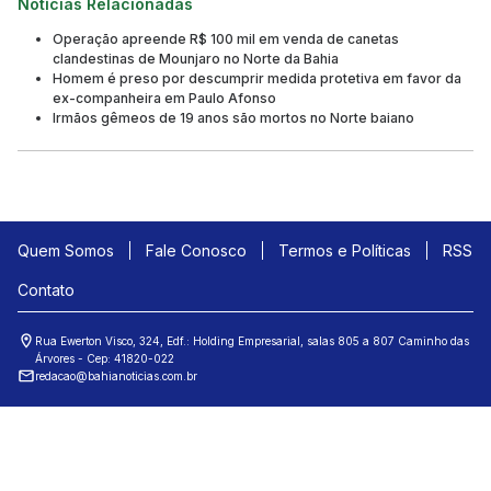
Notícias Relacionadas
Operação apreende R$ 100 mil em venda de canetas
clandestinas de Mounjaro no Norte da Bahia
Homem é preso por descumprir medida protetiva em favor da
ex-companheira em Paulo Afonso
Irmãos gêmeos de 19 anos são mortos no Norte baiano
Quem Somos
Fale Conosco
Termos e Políticas
RSS
Contato
Rua Ewerton Visco, 324, Edf.: Holding Empresarial, salas 805 a 807 Caminho das
Árvores - Cep: 41820-022
redacao@bahianoticias.com.br