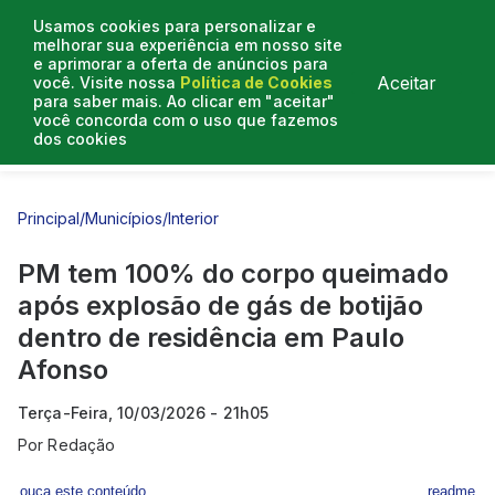
Usamos cookies para personalizar e
melhorar sua experiência em nosso site
e aprimorar a oferta de anúncios para
Aceitar
você. Visite nossa
Política de Cookies
para saber mais. Ao clicar em "aceitar"
você concorda com o uso que fazemos
dos cookies
Entrevistas
Artigos
Principal
/
Municípios
/
Interior
PM tem 100% do corpo queimado
após explosão de gás de botijão
dentro de residência em Paulo
Afonso
Terça-Feira, 10/03/2026 - 21h05
Por
Redação
ouça este conteúdo
readme