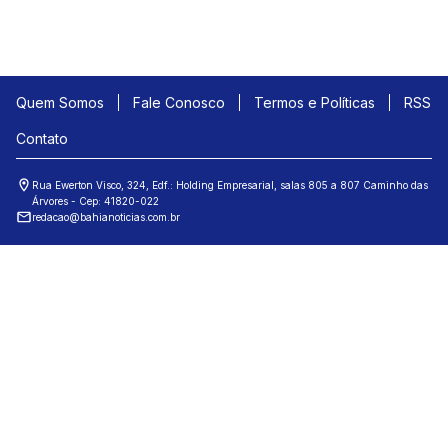
Quem Somos
Fale Conosco
Termos e Políticas
RSS
Contato
Rua Ewerton Visco, 324, Edf.: Holding Empresarial, salas 805 a 807 Caminho das
Árvores - Cep: 41820-022
redacao@bahianoticias.com.br