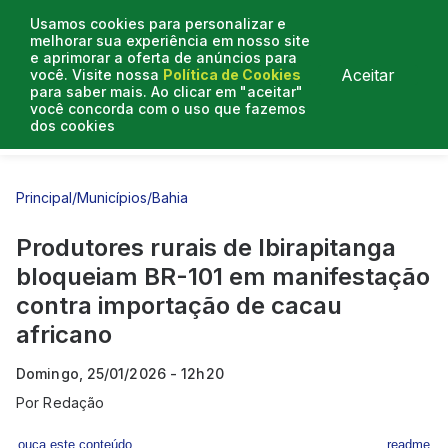
Usamos cookies para personalizar e
melhorar sua experiência em nosso site
e aprimorar a oferta de anúncios para
Aceitar
você. Visite nossa
Política de Cookies
para saber mais. Ao clicar em "aceitar"
você concorda com o uso que fazemos
dos cookies
Entrevistas
Artigos
Principal
/
Municípios
/
Bahia
Produtores rurais de Ibirapitanga
bloqueiam BR-101 em manifestação
contra importação de cacau
africano
Domingo, 25/01/2026 - 12h20
Por
Redação
ouça este conteúdo
readme