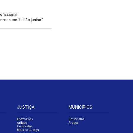
ofissional
rona em 'bilhão junino"
JUSTIÇA
MUNICÍPIOS
Entrevistas
Entrevistas
Artigos
Artigos
Colunistas
Mais de Justiça