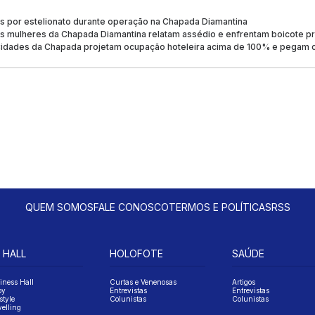
 por estelionato durante operação na Chapada Diamantina
as mulheres da Chapada Diamantina relatam assédio e enfrentam boicote pr
dades da Chapada projetam ocupação hoteleira acima de 100% e pegam ca
QUEM SOMOS
FALE CONOSCO
TERMOS E POLÍTICAS
RSS
 HALL
HOLOFOTE
SAÚDE
iness Hall
Curtas e Venenosas
Artigos
oy
Entrevistas
Entrevistas
style
Colunistas
Colunistas
velling