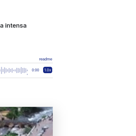
a intensa
readme
1.0x
0:00