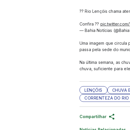
?? Rio Lençóis chama ate
Confira ??
pic.twitter.co
— Bahia Notícias (@Bahia
Uma imagem que circula p
passa pela sede do municí
Na última semana, as chu
chuva, suficiente para el
LENÇÓIS
CHUVA 
CORRENTEZA DO RIO
Compartilhar
Notícias Relacionadas