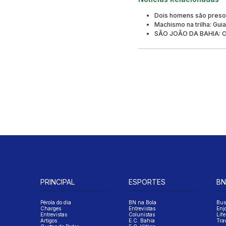
Dois homens são presos
Machismo na trilha: Gui
SÃO JOÃO DA BAHIA: Ci
PRINCIPAL
ESPORTES
BN
Pérola do dia
BN na Bola
Bus
Charges
Entrevistas
Enj
Entrevistas
Colunistas
Life
Artigos
E.C. Bahia
Tra