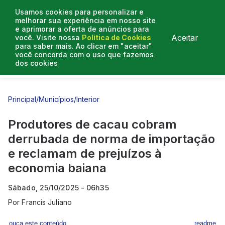
Usamos cookies para personalizar e
melhorar sua experiência em nosso site
e aprimorar a oferta de anúncios para
Aceitar
você. Visite nossa
Política de Cookies
para saber mais. Ao clicar em "aceitar"
você concorda com o uso que fazemos
dos cookies
Entrevistas
Artigos
Principal
/
Municípios
/
Interior
Produtores de cacau cobram
derrubada de norma de importação
e reclamam de prejuízos à
economia baiana
Sábado, 25/10/2025 - 06h35
Por
Francis Juliano
ouça este conteúdo
readme