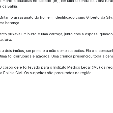
 morto a pauladas no sábado (16), em uma fazenda da zona rural
e da Bahia.
ilitar, o assassinato do homem, identificado como Gilberto da Sil
uma herança.
anto puxava um burro e uma carroça, junto com a esposa, quando
adeira.
u dois irmãos, um primo e a mãe como suspeitos. Ela e o compan
vítima foi derrubada e atacada. Uma criança presenciou toda a cena
 O corpo dele foi levado para o Instituto Médico Legal (IML) da reg
a Polícia Civil. Os suspeitos são procurados na região.