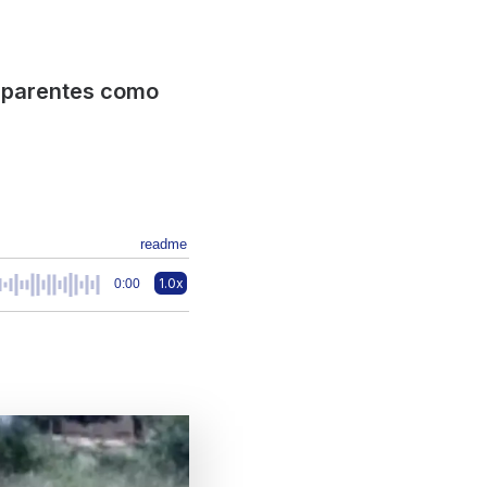
a parentes como
readme
1.0x
0:00