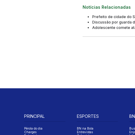
Notícias Relacionadas
Prefeito de cidade do S
Discussão por guarda d
Adolescente comete ata
PRINCIPAL
ESPORTES
BN
Pérola do dia
BN na Bola
Bus
Charges
Entrevistas
Enj