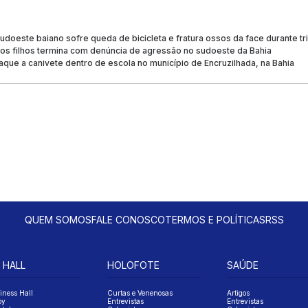
udoeste baiano sofre queda de bicicleta e fratura ossos da face durante tri
os filhos termina com denúncia de agressão no sudoeste da Bahia
que a canivete dentro de escola no município de Encruzilhada, na Bahia
QUEM SOMOS
FALE CONOSCO
TERMOS E POLÍTICAS
RSS
 HALL
HOLOFOTE
SAÚDE
iness Hall
Curtas e Venenosas
Artigos
oy
Entrevistas
Entrevistas