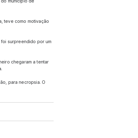
 do município de
va, teve como motivação
 foi surpreendido por um
heiro chegaram a tentar
.
ião, para necropsia. O