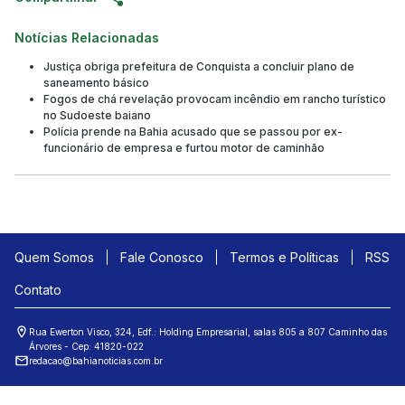
Notícias Relacionadas
Justiça obriga prefeitura de Conquista a concluir plano de
saneamento básico
Fogos de chá revelação provocam incêndio em rancho turístico
no Sudoeste baiano
Polícia prende na Bahia acusado que se passou por ex-
funcionário de empresa e furtou motor de caminhão
Quem Somos
Fale Conosco
Termos e Políticas
RSS
Contato
Rua Ewerton Visco, 324, Edf.: Holding Empresarial, salas 805 a 807 Caminho das
Árvores - Cep: 41820-022
redacao@bahianoticias.com.br