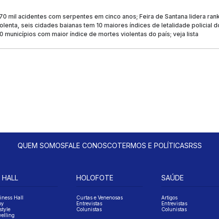
170 mil acidentes com serpentes em cinco anos; Feira de Santana lidera ran
olenta, seis cidades baianas tem 10 maiores índices de letalidade policial d
 municípios com maior índice de mortes violentas do país; veja lista
QUEM SOMOS
FALE CONOSCO
TERMOS E POLÍTICAS
RSS
 HALL
HOLOFOTE
SAÚDE
iness Hall
Curtas e Venenosas
Artigos
oy
Entrevistas
Entrevistas
style
Colunistas
Colunistas
velling