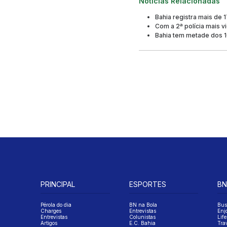
Notícias Relacionadas
Bahia registra mais de 
Com a 2ª polícia mais vi
Bahia tem metade dos 10
PRINCIPAL
ESPORTES
BN
Pérola do dia
BN na Bola
Bus
Charges
Entrevistas
Enj
Entrevistas
Colunistas
Life
Artigos
E.C. Bahia
Tra