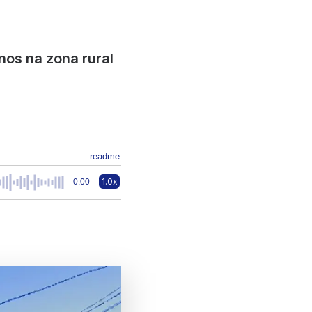
os na zona rural
readme
1.0x
0:00