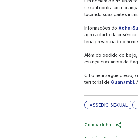
Um homem de 45 anos foi p
sexual contra uma criança
tocando suas partes íntim
Informações do
Achei S
aproveitado da ausência da
teria presenciado o home
Além do pedido do beijo,
criança dias antes do flag
O homem segue preso, sen
territorial de
Guanambi.
ASSÉDIO SEXUAL
Compartilhar