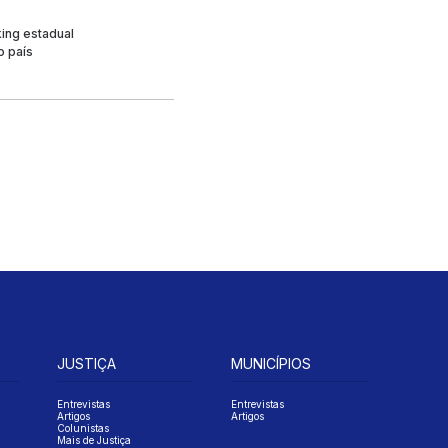
king estadual
o país
JUSTIÇA
MUNICÍPIOS
Entrevistas
Entrevistas
Artigos
Artigos
Colunistas
Mais de Justiça