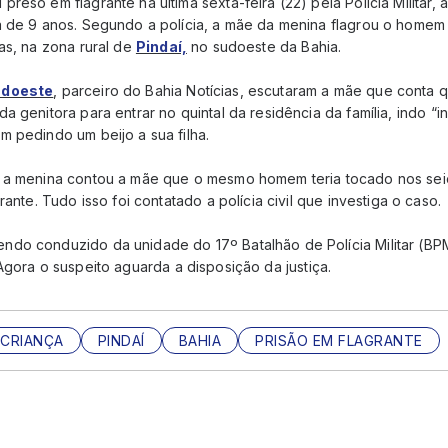
reso em flagrante na última sexta-feira (22) pela Polícia Militar,
 de 9 anos. Segundo a polícia, a mãe da menina flagrou o homem t
as, na zona rural de
Pindaí,
no sudoeste da Bahia.
udoeste
, parceiro do Bahia Notícias, escutaram a mãe que conta q
 genitora para entrar no quintal da residência da família, indo “in
m pedindo um beijo a sua filha.
 a menina contou a mãe que o mesmo homem teria tocado nos seio
rante. Tudo isso foi contatado a polícia civil que investiga o caso.
do conduzido da unidade do 17º Batalhão de Polícia Militar (BP
Agora o suspeito aguarda a disposição da justiça.
CRIANÇA
PINDAÍ
BAHIA
PRISÃO EM FLAGRANTE