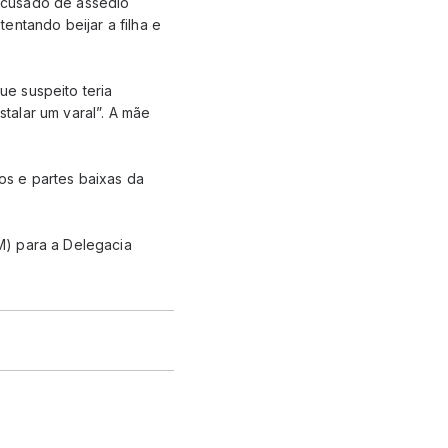
 acusado de assédio
entando beijar a filha e
ue suspeito teria
stalar um varal”. A mãe
s e partes baixas da
M) para a Delegacia