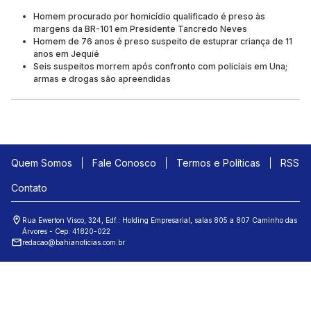
Homem procurado por homicídio qualificado é preso às
margens da BR-101 em Presidente Tancredo Neves
Homem de 76 anos é preso suspeito de estuprar criança de 11
anos em Jequié
Seis suspeitos morrem após confronto com policiais em Una;
armas e drogas são apreendidas
Quem Somos
Fale Conosco
Termos e Políticas
RSS
Contato
Rua Ewerton Visco, 324, Edf.: Holding Empresarial, salas 805 a 807 Caminho das
Árvores - Cep: 41820-022
redacao@bahianoticias.com.br