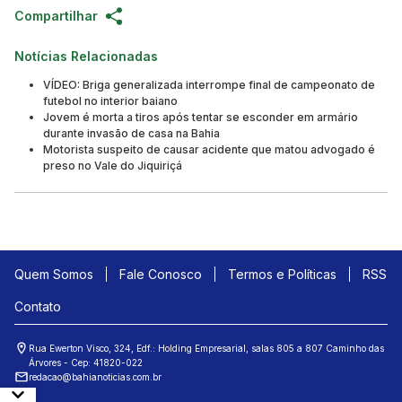
Compartilhar
Notícias Relacionadas
VÍDEO: Briga generalizada interrompe final de campeonato de
futebol no interior baiano
Jovem é morta a tiros após tentar se esconder em armário
durante invasão de casa na Bahia
Motorista suspeito de causar acidente que matou advogado é
preso no Vale do Jiquiriçá
Quem Somos
Fale Conosco
Termos e Políticas
RSS
Contato
Rua Ewerton Visco, 324, Edf.: Holding Empresarial, salas 805 a 807 Caminho das
Árvores - Cep: 41820-022
redacao@bahianoticias.com.br