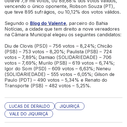
obteve 7,9 mil votos, ou 89,88% dos votos válidos,
vencendo o único oponente, Robson Souza (PT),
que teve 895 sufrágios, ou 10,12% dos votos válidos.
Segundo o
Blog do Valente
, parceiro do Bahia
Notícias, a cidade que tem direito a nove vereadores
na Câmara Municipal elegeu os seguintes candidatos:
Diu de Clovis (PSD) – 756 votos – 8,24%; Chicão
(PSB) – 753 votos – 8,20%; Paulista (PSB) – 724
votos – 7,89%; Damiao (SOLIDARIEDADE) – 706
votos – 7,69%; Murilo (PSB) – 619 votos – 6,74%;
Igor do Som (PSD) – 609 votos – 6,63%; Neneu
(SOLIDARIEDADE) – 555 votos – 6,05%; Gilson de
Paulo (PDT) – 490 votos – 5,34% e Renato do
Transporte (PSB) – 482 votos – 5,25%.
LUCAS DE DERALDO
JIQUIRIÇÁ
VALE DO JIQUIRIÇÁ