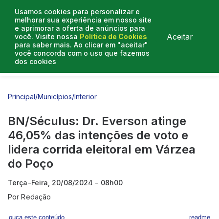
Usamos cookies para personalizar e
melhorar sua experiência em nosso site
e aprimorar a oferta de anúncios para
Aceitar
você. Visite nossa
Política de Cookies
para saber mais. Ao clicar em "aceitar"
você concorda com o uso que fazemos
dos cookies
Entrevistas
Artigos
Principal
/
Municípios
/
Interior
BN/Séculus: Dr. Everson atinge
46,05% das intenções de voto e
lidera corrida eleitoral em Várzea
do Poço
Terça-Feira, 20/08/2024 - 08h00
Por
Redação
ouça este conteúdo
readme