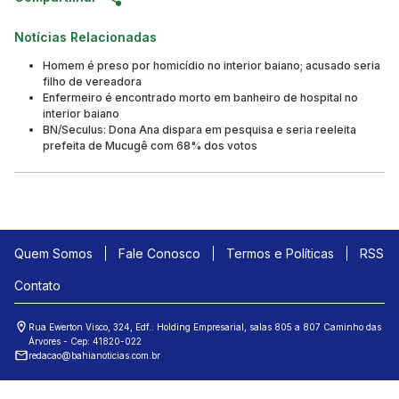
Notícias Relacionadas
Homem é preso por homicídio no interior baiano; acusado seria
filho de vereadora
Enfermeiro é encontrado morto em banheiro de hospital no
interior baiano
BN/Seculus: Dona Ana dispara em pesquisa e seria reeleita
prefeita de Mucugê com 68% dos votos
Quem Somos
Fale Conosco
Termos e Políticas
RSS
Contato
Rua Ewerton Visco, 324, Edf.: Holding Empresarial, salas 805 a 807 Caminho das
Árvores - Cep: 41820-022
redacao@bahianoticias.com.br