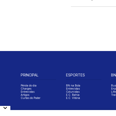
PRINCIPAL
ESPORTES
BN
Pérola do dia
BN na Bola
Bus
Charges
Entrevistas
Enj
Entrevistas
Colunistas
Life
Artigos
E.C. Bahia
Tra
Curtas do Poder
E.C. Vitória