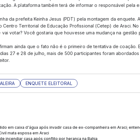
icação. A plataforma também terá de informar o responsável pela 
ha da prefeita Keinha Jesus (PDT) pela montagem da enquete. A
 Centro Territorial de Educação Profissional (Cetep) de Araci. No
vai votar? Você gostaria que houvesse uma mudança na gestão po
firmam ainda que o fato não é o primeiro de tentativa de coação. 
 dias 27 e 28 de julho, mais de 500 participantes foram abordados
itor.
ALEIRA
ENQUETE ELEITORAL
do em caixa d'água após invadir casa de ex-companheira em Araci; ente
 Civil mata esposa em Araci
e incendiar casa após conflito por herança na Bahia