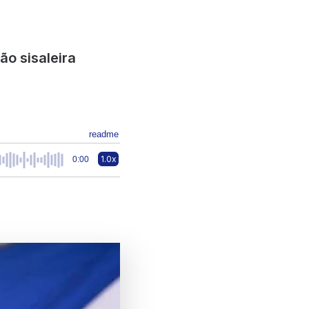
ão sisaleira
readme
1.0x
0:00