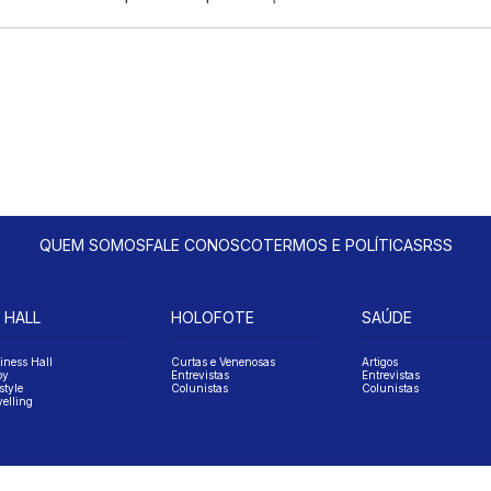
QUEM SOMOS
FALE CONOSCO
TERMOS E POLÍTICAS
RSS
 HALL
HOLOFOTE
SAÚDE
iness Hall
Curtas e Venenosas
Artigos
oy
Entrevistas
Entrevistas
style
Colunistas
Colunistas
velling