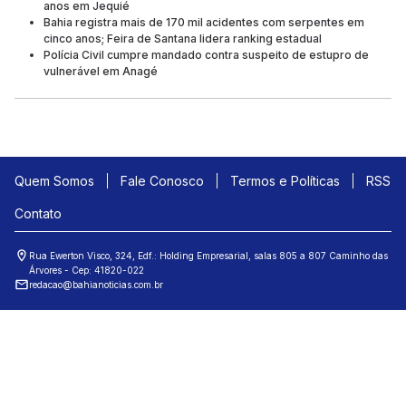
anos em Jequié
Bahia registra mais de 170 mil acidentes com serpentes em
cinco anos; Feira de Santana lidera ranking estadual
Polícia Civil cumpre mandado contra suspeito de estupro de
vulnerável em Anagé
Quem Somos
Fale Conosco
Termos e Políticas
RSS
Contato
Rua Ewerton Visco, 324, Edf.: Holding Empresarial, salas 805 a 807 Caminho das
Árvores - Cep: 41820-022
redacao@bahianoticias.com.br