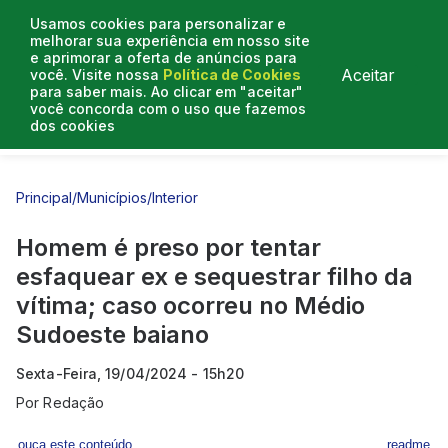
Usamos cookies para personalizar e
melhorar sua experiência em nosso site
e aprimorar a oferta de anúncios para
Aceitar
você. Visite nossa
Política de Cookies
para saber mais. Ao clicar em "aceitar"
você concorda com o uso que fazemos
dos cookies
Entrevistas
Artigos
Principal
/
Municípios
/
Interior
Homem é preso por tentar
esfaquear ex e sequestrar filho da
vítima; caso ocorreu no Médio
Sudoeste baiano
Sexta-Feira, 19/04/2024 - 15h20
Por
Redação
ouça este conteúdo
readme