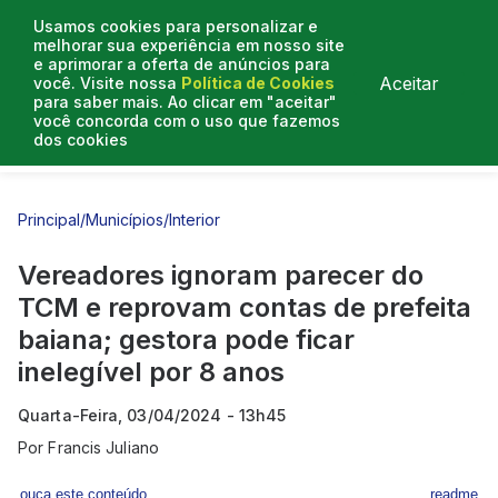
Usamos cookies para personalizar e
melhorar sua experiência em nosso site
e aprimorar a oferta de anúncios para
Aceitar
você. Visite nossa
Política de Cookies
para saber mais. Ao clicar em "aceitar"
você concorda com o uso que fazemos
dos cookies
Entrevistas
Artigos
Principal
/
Municípios
/
Interior
Vereadores ignoram parecer do
TCM e reprovam contas de prefeita
baiana; gestora pode ficar
inelegível por 8 anos
Quarta-Feira, 03/04/2024 - 13h45
Por
Francis Juliano
ouça este conteúdo
readme