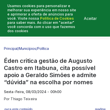
Usamos cookies para personalizar e
melhorar sua experiência em nosso site
e aprimorar a oferta de anúncios para
Aceitar
você. Visite nossa
Política de Cookies
para saber mais. Ao clicar em "aceitar"
você concorda com o uso que fazemos
dos cookies
Entrevistas
Artigos
Principal
/
Municípios
/
Política
Éden critica gestão de Augusto
Castro em Itabuna, cita possível
apoio a Geraldo Simões e admite
“dúvida” na escolha por nomes
Sexta-Feira, 08/03/2024 - 00h00
Por
Thiago Teixeira
ouça este conteúdo
readme