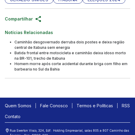
Compartilhar
Notícias Relacionadas
Caminhão desgovernado derruba dois postes e deixa região
central de Itabuna sem energia
Batida frontal entre motocicleta e caminhão deixa idoso morto
na BR-101, trecho de Itabuna
Homem morre após corte acidental durante briga com filho em
barbearia no Sul da Bahia
Quem Somos
Fale Conosco
Termos e Políticas
RSS
Contato
Rua Ewerton Visco, 324, Edf.: Holding Empresarial, salas 805 a 807 Caminho das