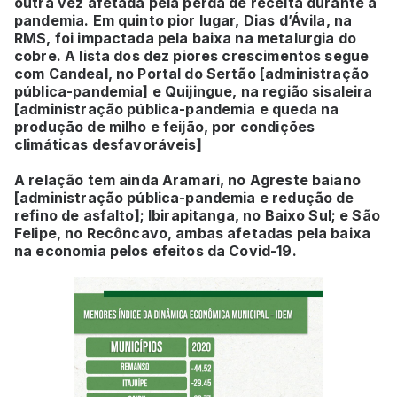
outra vez afetada pela perda de receita durante a
pandemia. Em quinto pior lugar, Dias d’Ávila, na
RMS, foi impactada pela baixa na metalurgia do
cobre. A lista dos dez piores crescimentos segue
com Candeal, no Portal do Sertão [administração
pública-pandemia] e Quijingue, na região sisaleira
[administração pública-pandemia e queda na
produção de milho e feijão, por condições
climáticas desfavoráveis]
A relação tem ainda Aramari, no Agreste baiano
[administração pública-pandemia e redução de
refino de asfalto]; Ibirapitanga, no Baixo Sul; e São
Felipe, no Recôncavo, ambas afetadas pela baixa
na economia pelos efeitos da Covid-19.