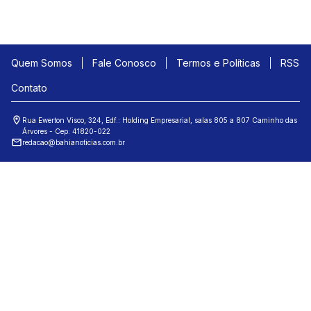
Quem Somos
Fale Conosco
Termos e Políticas
RSS
Contato
Rua Ewerton Visco, 324, Edf.: Holding Empresarial, salas 805 a 807 Caminho das
Árvores - Cep: 41820-022
redacao@bahianoticias.com.br